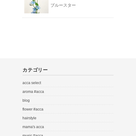
ブルースター
カテゴリー
acca select
aroma #acca
blog
flower #acca
hairstyle
mama's acca
music #acca