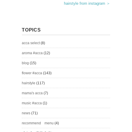
hairstyle from instagram ＞
TOPICS
acca select
(8)
aroma #acca
(12)
blog
(15)
flower #acca
(143)
hairstyle
(117)
mama's acca
(7)
music #acca
(1)
news
(71)
recommend menu
(4)