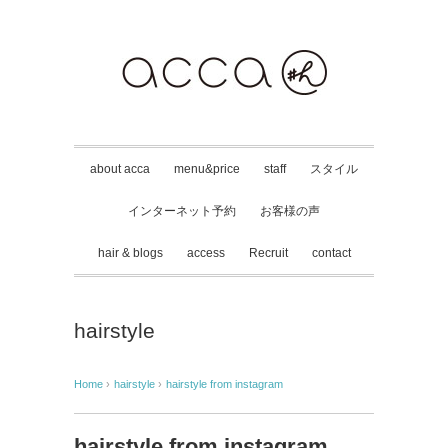
about acca
menu&price
staff
スタイル
インターネット予約
お客様の声
hair & blogs
access
Recruit
contact
hairstyle
Home
›
hairstyle
›
hairstyle from instagram
hairstyle from instagram