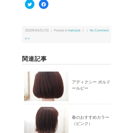
ク
F
リ
a
ッ
c
ク
e
し
b
て
o
T
o
w
k
2020年04月17日 ｜ Posted in
hairstyle
｜ ｜
No Comment
i
で
t
共
t
有
s »
e
す
r
る
で
に
共
は
有
ク
関連記事
(新
リ
し
ッ
い
ク
ウ
し
ィ
て
ン
く
ド
だ
アディクシー ボルド
ウ
さ
ールビー
で
い
開
(新
き
し
ま
い
す)
ウ
ィ
ン
ド
ウ
春のおすすめカラー
で
（ピンク）
開
き
ま