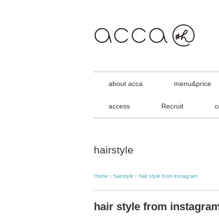
about acca
menu&price
access
Recruit
c
hairstyle
Home
›
hairstyle
›
hair style from instagram
hair style from instagra