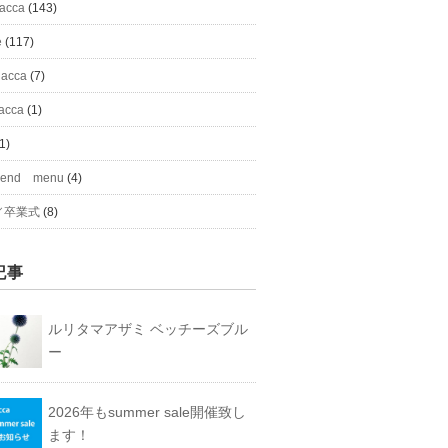
#acca
(143)
e
(117)
 acca
(7)
acca
(1)
1)
mend menu
(4)
／卒業式
(8)
記事
ルリタマアザミ ベッチーズブル
ー
2026年もsummer sale開催致し
ます！