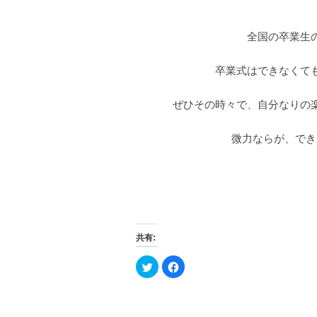
全国の卒業生
卒業式はできなくて
ぜひその時々で、自分なりの
微力ならが、でき
共有:
ク
F
リ
a
ッ
c
ク
e
し
b
て
o
T
o