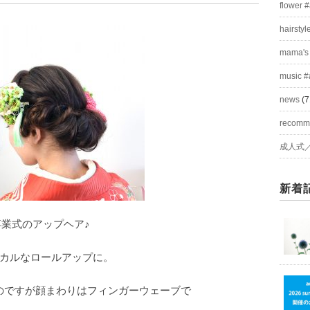
flower 
hairstyl
mama's
music #
news
(7
recom
成人式
新着
卒業式のアップヘア♪
カルなロールアップに。
のですが顔まわりはフィンガーウェーブで