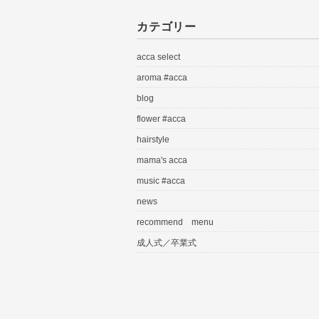
カテゴリー
acca select
aroma #acca
blog
flower #acca
hairstyle
mama's acca
music #acca
news
recommend menu
成人式／卒業式