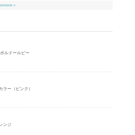
omments »
 ボルドールビー
カラー（ピンク）
レンジ