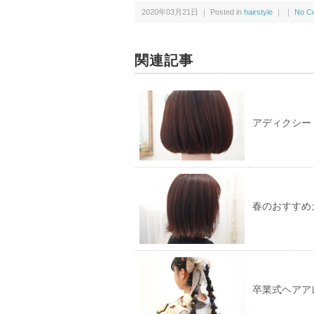
w
k
2020年03月21日 ｜ Posted in
hairstyle
｜ ｜
No C
i
で
t
共
t
有
e
す
r
る
で
に
関連記事
共
は
有
ク
(新
リ
し
ッ
い
ク
ウ
し
ィ
て
アディクシー
ン
く
ド
だ
ウ
さ
で
い
開
(新
き
し
ま
い
す)
ウ
ィ
ン
春のおすすめ
ド
ウ
で
開
き
ま
す)
卒業式ヘアア