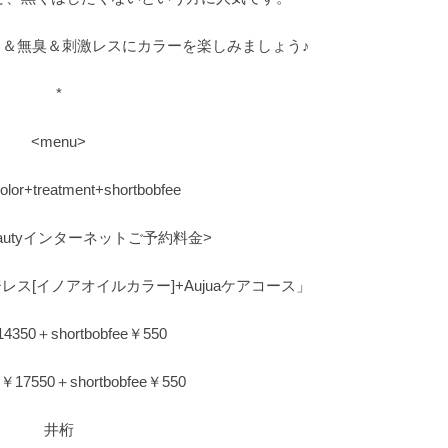
＆無臭＆刺激レスにカラーを楽しみましょう♪
*
<menu>
olor+treatment+shortbobfee
erbeautyインターネットご予約料金>
ス[イノアオイルカラー]+Aujuaケアコース」
350＋shortbobfee￥550
7550＋shortbobfee￥550
井桁