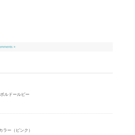
omments »
 ボルドールビー
カラー（ピンク）