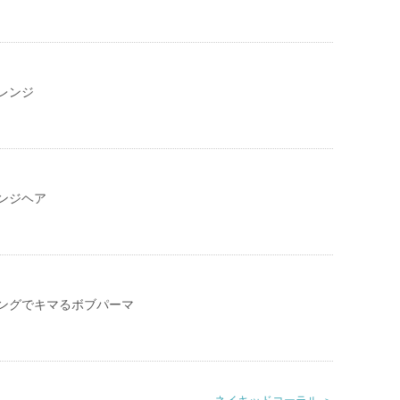
レンジ
ンジヘア
ングでキマるボブパーマ