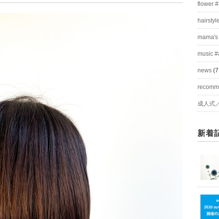
flower 
hairstyl
mama's
music #
news
(7
recom
成人式
新着