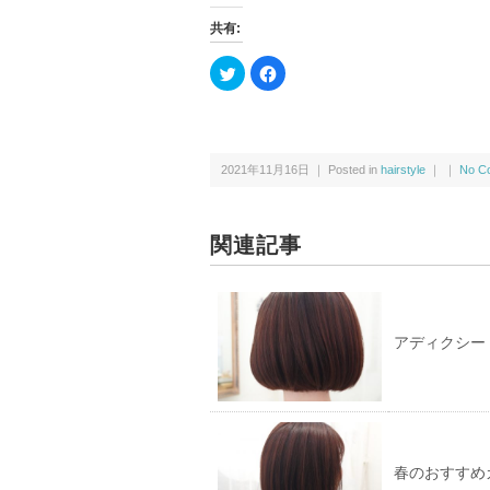
共有:
ク
F
リ
a
ッ
c
ク
e
し
b
て
o
T
o
w
k
2021年11月16日 ｜ Posted in
hairstyle
｜ ｜
No C
i
で
t
共
t
有
e
す
r
る
で
に
関連記事
共
は
有
ク
(新
リ
し
ッ
い
ク
ウ
し
ィ
て
アディクシー
ン
く
ド
だ
ウ
さ
で
い
開
(新
き
し
ま
い
す)
ウ
ィ
ン
春のおすすめ
ド
ウ