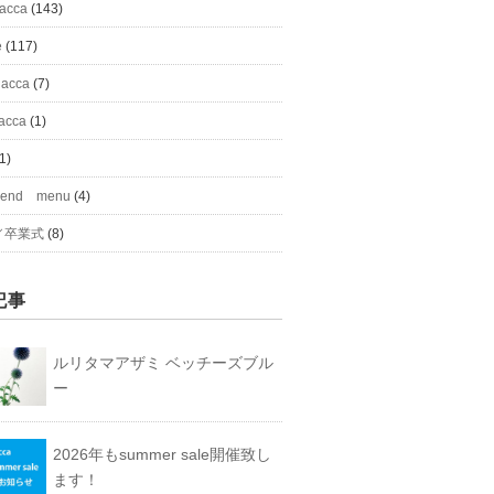
#acca
(143)
e
(117)
 acca
(7)
acca
(1)
1)
mend menu
(4)
／卒業式
(8)
記事
ルリタマアザミ ベッチーズブル
ー
2026年もsummer sale開催致し
ます！