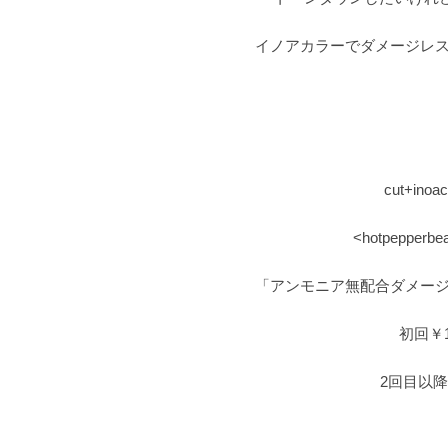
イノアカラーでダメージレス
cut+inoac
<hotpepp
「アンモニア無配合ダメージレ
初回￥14
2回目以降￥1