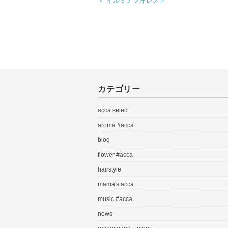
＜ イルミナフォレスト
カテゴリー
acca select
aroma #acca
blog
flower #acca
hairstyle
mama's acca
music #acca
news