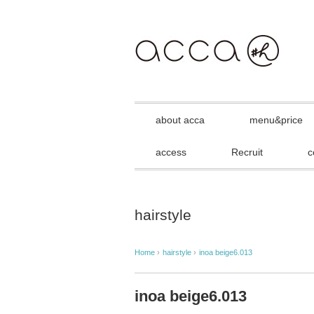
about acca
menu&price
access
Recruit
c
hairstyle
Home
›
hairstyle
›
inoa beige6.013
inoa beige6.013