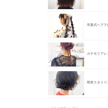
で
開
き
ま
す)
卒業式ヘアア
カチモリアレ
簡単スタイリ