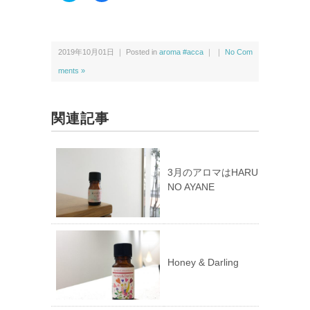
ッ
c
ク
e
し
b
て
o
T
o
w
k
2019年10月01日 ｜ Posted in
aroma #acca
｜ ｜
No Com
i
で
t
共
t
有
ments »
e
す
r
る
で
に
共
は
有
ク
関連記事
(新
リ
し
ッ
い
ク
ウ
し
ィ
て
ン
く
ド
だ
3月のアロマはHARU
ウ
さ
NO AYANE
で
い
開
(新
き
し
ま
い
す)
ウ
ィ
ン
ド
ウ
で
Honey & Darling
開
き
ま
す)