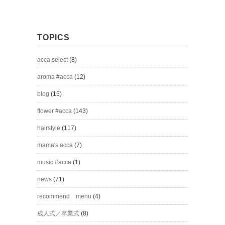
TOPICS
acca select
(8)
aroma #acca
(12)
blog
(15)
flower #acca
(143)
hairstyle
(117)
mama's acca
(7)
music #acca
(1)
news
(71)
recommend menu
(4)
成人式／卒業式
(8)