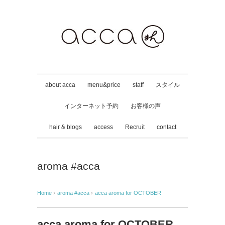
about acca
menu&price
staff
スタイル
インターネット予約
お客様の声
hair & blogs
access
Recruit
contact
aroma #acca
Home
›
aroma #acca
›
acca aroma for OCTOBER
acca aroma for OCTOBER