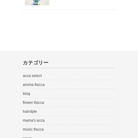
カテゴリー
acca select
aroma #acca
blog
flower #acca
hairstyle
mama's acca
music #acca