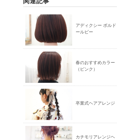
関連記事
(新
リ
し
ッ
い
ク
ウ
し
ィ
て
ン
く
ド
だ
アディクシー ボルド
ウ
さ
ールビー
で
い
開
(新
き
し
ま
い
す)
ウ
ィ
ン
ド
ウ
春のおすすめカラー
で
（ピンク）
開
き
ま
す)
卒業式ヘアアレンジ
カチモリアレンジヘ