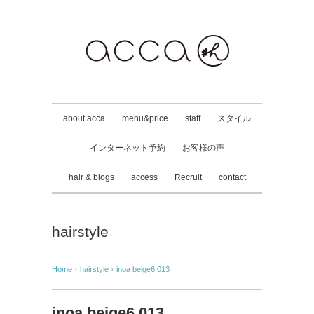
about acca
menu&price
staff
スタイル
インターネット予約
お客様の声
hair & blogs
access
Recruit
contact
hairstyle
Home
›
hairstyle
›
inoa beige6.013
inoa beige6.013