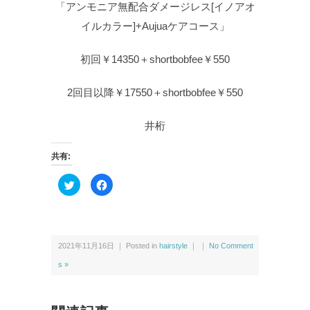
「アンモニア無配合ダメージレス[イノアオ
イルカラー]+Aujuaケアコース」
初回￥14350＋shortbobfee￥550
2回目以降￥17550＋shortbobfee￥550
井桁
共有:
ク
F
リ
a
ッ
c
ク
e
し
b
て
o
T
o
w
k
2021年11月16日 ｜ Posted in
hairstyle
｜ ｜
No Comment
i
で
t
共
t
有
s »
e
す
r
る
で
に
共
は
有
ク