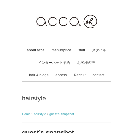
about acca
menu&price
staff
スタイル
インターネット予約
お客様の声
hair & blogs
access
Recruit
contact
hairstyle
Home
›
hairstyle
›
guest’s snapshot
guest’s snapshot