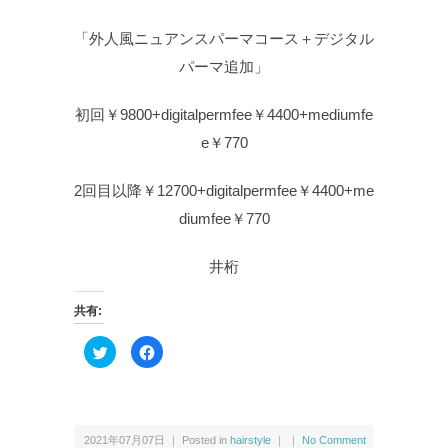
「外人風ニュアンスパーマコース＋デジタル
パーマ追加」
初回￥9800+digitalpermfee￥4400+mediumfe
e￥770
2回目以降￥12700+digitalpermfee￥4400+me
diumfee￥770
井桁
共有:
ク
F
リ
a
ッ
c
ク
e
し
b
て
o
T
o
w
k
2021年07月07日 ｜ Posted in
hairstyle
｜ ｜
No Comment
i
で