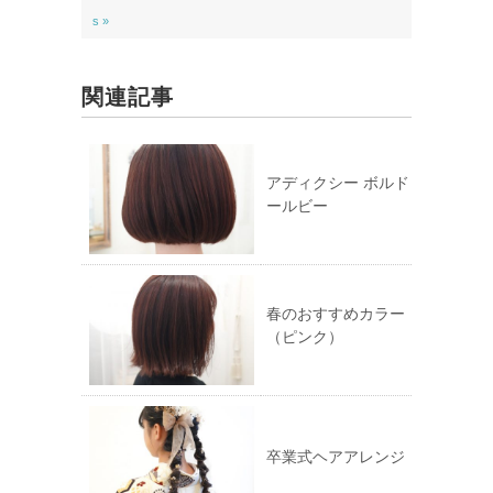
t
共
t
有
s »
e
す
r
る
で
に
共
は
有
ク
関連記事
(新
リ
し
ッ
い
ク
ウ
し
ィ
て
ン
く
ド
だ
アディクシー ボルド
ウ
さ
ールビー
で
い
開
(新
き
し
ま
い
す)
ウ
ィ
ン
ド
ウ
春のおすすめカラー
で
（ピンク）
開
き
ま
す)
卒業式ヘアアレンジ