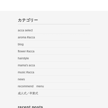
カテゴリー
acca select
aroma #acca
blog
flower #acca
hairstyle
mama's acca
music #acca
news
recommend menu
成人式／卒業式
recent posts