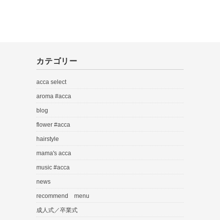
カテゴリー
acca select
aroma #acca
blog
flower #acca
hairstyle
mama's acca
music #acca
news
recommend menu
成人式／卒業式