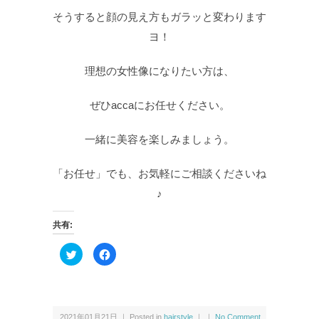
そうすると顔の見え方もガラッと変わります
ヨ！
理想の女性像になりたい方は、
ぜひaccaにお任せください。
一緒に美容を楽しみましょう。
「お任せ」でも、お気軽にご相談くださいね
♪
共有:
ク
F
リ
a
ッ
c
ク
e
し
b
て
o
T
o
w
k
2021年01月21日 ｜ Posted in
hairstyle
｜ ｜
No Comment