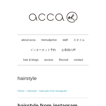
about acca
menu&price
staff
スタイル
インターネット予約
お客様の声
hair & blogs
access
Recruit
contact
hairstyle
Home
›
hairstyle
›
hairstyle from instagram
hairstyle from instagram