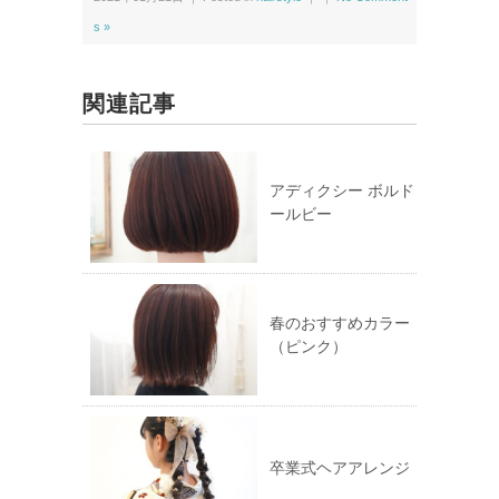
i
で
t
共
t
有
s »
e
す
r
る
で
に
共
は
有
ク
関連記事
(新
リ
し
ッ
い
ク
ウ
し
ィ
て
ン
く
ド
だ
アディクシー ボルド
ウ
さ
ールビー
で
い
開
(新
き
し
ま
い
す)
ウ
ィ
ン
ド
ウ
春のおすすめカラー
で
（ピンク）
開
き
ま
す)
卒業式ヘアアレンジ