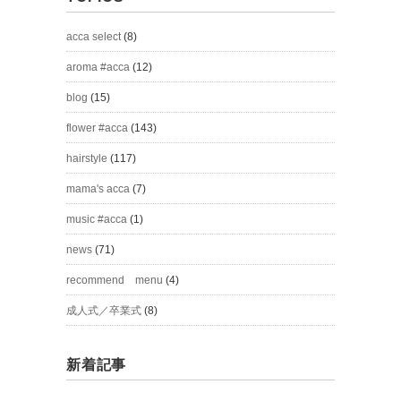
acca select
(8)
aroma #acca
(12)
blog
(15)
flower #acca
(143)
hairstyle
(117)
mama's acca
(7)
music #acca
(1)
news
(71)
recommend menu
(4)
成人式／卒業式
(8)
新着記事