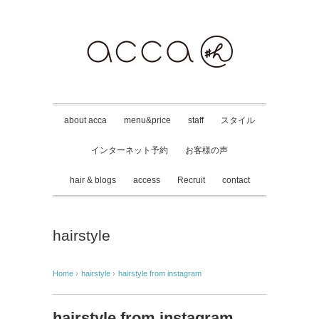
about acca
menu&price
staff
スタイル
インターネット予約
お客様の声
hair & blogs
access
Recruit
contact
hairstyle
Home
›
hairstyle
›
hairstyle from instagram
hairstyle from instagram