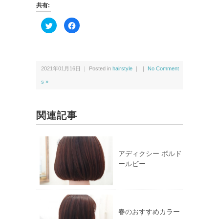
共有:
ク
F
リ
a
ッ
c
ク
e
し
b
て
o
T
o
w
k
2021年01月16日 ｜ Posted in
hairstyle
｜ ｜
No Comment
i
で
t
共
t
有
s »
e
す
r
る
で
に
共
は
有
ク
関連記事
(新
リ
し
ッ
い
ク
ウ
し
ィ
て
ン
く
ド
だ
アディクシー ボルド
ウ
さ
ールビー
で
い
開
(新
き
し
ま
い
す)
ウ
ィ
ン
ド
ウ
春のおすすめカラー
で