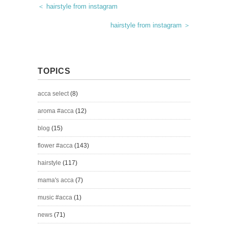
＜ hairstyle from instagram
hairstyle from instagram ＞
TOPICS
acca select
(8)
aroma #acca
(12)
blog
(15)
flower #acca
(143)
hairstyle
(117)
mama's acca
(7)
music #acca
(1)
news
(71)