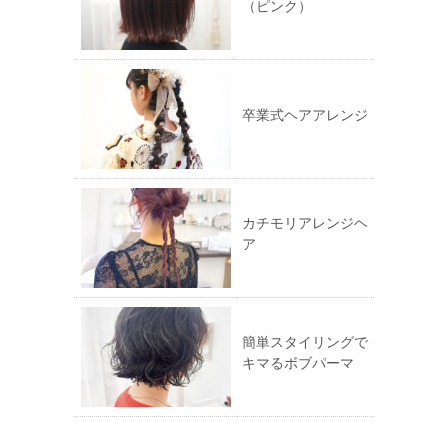
（ピンク）
開
き
ま
す)
卒業式ヘアアレンジ
カチモリアレンジヘ
ア
簡単スタイリングで
キマるボブパーマ