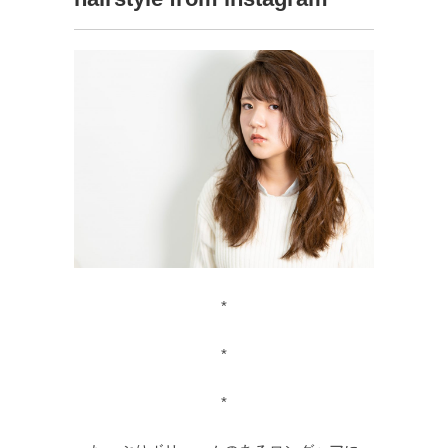
*
*
*