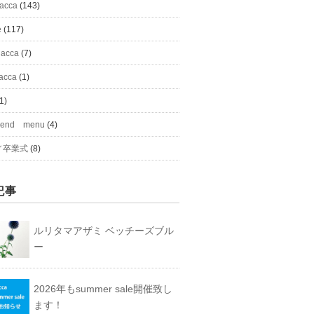
#acca
(143)
e
(117)
 acca
(7)
acca
(1)
1)
mend menu
(4)
／卒業式
(8)
記事
ルリタマアザミ ベッチーズブル
ー
2026年もsummer sale開催致し
ます！