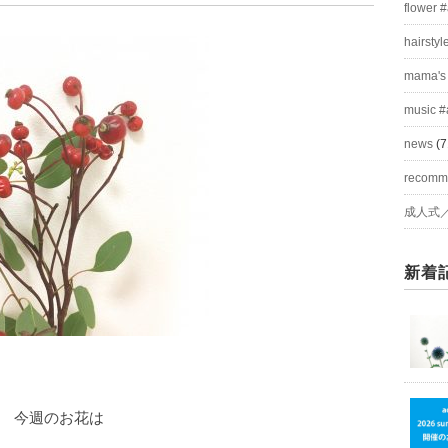
flower 
hairstyl
mama's
music #
news
(7
recom
成人式
新着
今週のお花は