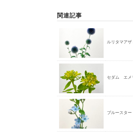
t
有
e
す
r
る
で
に
関連記事
共
は
有
ク
(新
リ
し
ッ
い
ク
ウ
し
ィ
て
ルリタマアザ
ン
く
ド
だ
ウ
さ
で
い
開
(新
き
し
ま
い
す)
ウ
ィ
ン
セダム エメ
ド
ウ
で
開
き
ま
す)
ブルースター