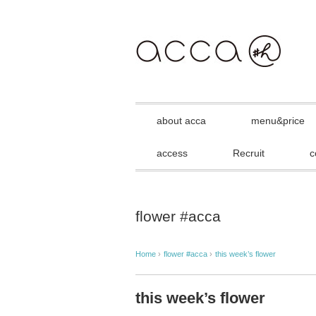
about acca
menu&price
access
Recruit
c
flower #acca
Home
›
flower #acca
›
this week’s flower
this week’s flower