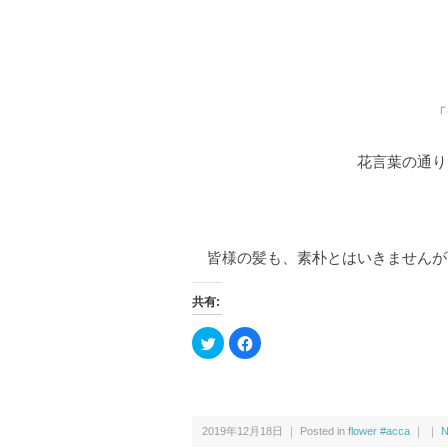
「
花言葉の通り
皆様の髪も、素朴とはいきませんが
共有:
ク
F
リ
a
ッ
c
ク
e
し
b
て
o
T
o
w
k
2019年12月18日 ｜ Posted in
flower #acca
｜ ｜
N
i
で
t
共