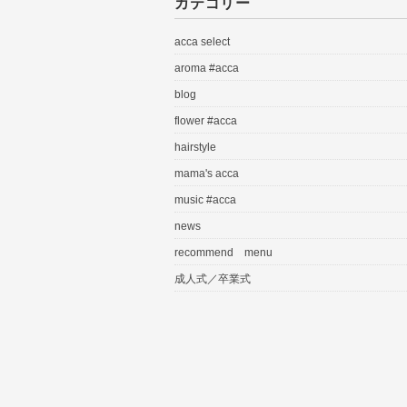
カテゴリー
acca select
aroma #acca
blog
flower #acca
hairstyle
mama's acca
music #acca
news
recommend menu
成人式／卒業式