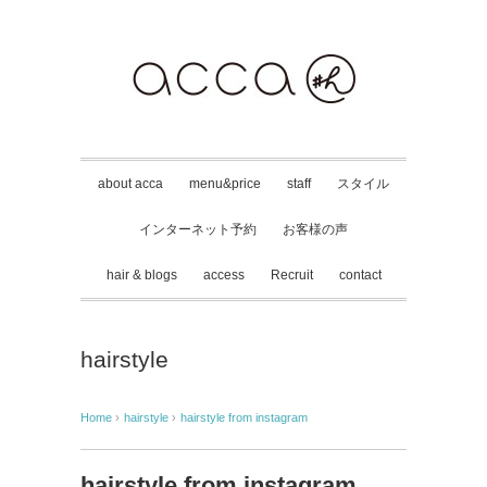
about acca
menu&price
staff
スタイル
インターネット予約
お客様の声
hair & blogs
access
Recruit
contact
hairstyle
Home
›
hairstyle
›
hairstyle from instagram
hairstyle from instagram