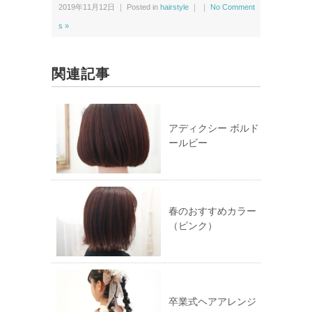
w
k
2019年11月12日 ｜ Posted in
hairstyle
｜ ｜
No Comment
i
で
t
共
t
有
s »
e
す
r
る
で
に
共
は
有
ク
関連記事
(新
リ
し
ッ
い
ク
ウ
し
ィ
て
ン
く
ド
だ
アディクシー ボルド
ウ
さ
ールビー
で
い
開
(新
き
し
ま
い
す)
ウ
ィ
ン
ド
ウ
春のおすすめカラー
で
（ピンク）
開
き
ま
す)
卒業式ヘアアレンジ