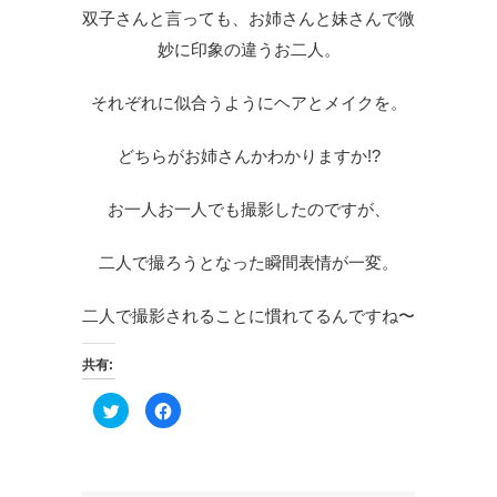
双子さんと言っても、お姉さんと妹さんで微
妙に印象の違うお二人。
それぞれに似合うようにヘアとメイクを。
どちらがお姉さんかわかりますか
!?
お一人お一人でも撮影したのですが、
二人で撮ろうとなった瞬間表情が一変。
二人で撮影されることに慣れてるんですね〜
共有:
ク
F
リ
a
ッ
c
ク
e
し
b
て
o
T
o