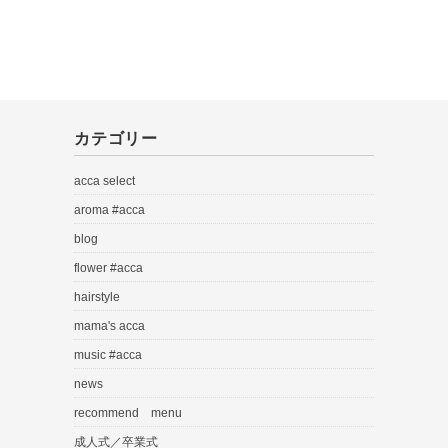
カテゴリー
acca select
aroma #acca
blog
flower #acca
hairstyle
mama's acca
music #acca
news
recommend menu
成人式／卒業式