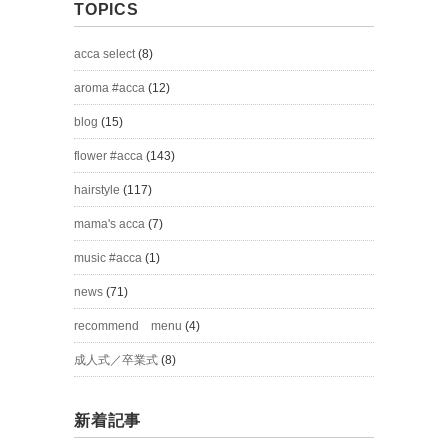
TOPICS
acca select
(8)
aroma #acca
(12)
blog
(15)
flower #acca
(143)
hairstyle
(117)
mama's acca
(7)
music #acca
(1)
news
(71)
recommend menu
(4)
成人式／卒業式
(8)
新着記事