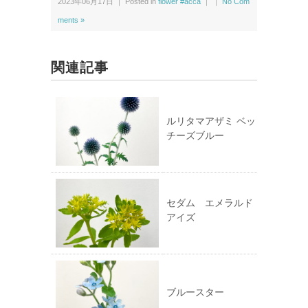
2023年06月17日 ｜ Posted in
flower #acca
｜ ｜
No Com
i
で
t
共
t
有
ments »
e
す
r
る
で
に
共
は
有
ク
関連記事
(新
リ
し
ッ
い
ク
ウ
し
ィ
て
ン
く
ド
だ
ルリタマアザミ ベッ
ウ
さ
チーズブルー
で
い
開
(新
き
し
ま
い
す)
ウ
ィ
ン
ド
ウ
セダム エメラルド
で
アイズ
開
き
ま
す)
ブルースター