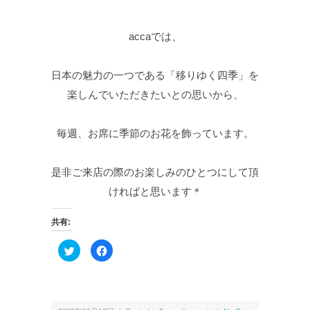
accaでは、
日本の魅力の一つである「移りゆく四季」を
楽しんでいただきたいとの思いから、
毎週、お席に季節のお花を飾っています。
是非ご来店の際のお楽しみのひとつにして頂
ければと思います＊
共有:
ク
F
リ
a
ッ
c
ク
e
し
b
て
o
T
o
w
k