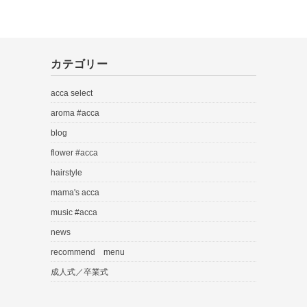
カテゴリー
acca select
aroma #acca
blog
flower #acca
hairstyle
mama's acca
music #acca
news
recommend menu
成人式／卒業式