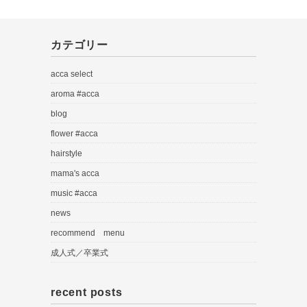
カテゴリー
acca select
aroma #acca
blog
flower #acca
hairstyle
mama's acca
music #acca
news
recommend menu
成人式／卒業式
recent posts