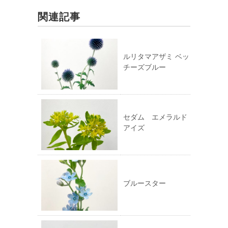
で
に
共
は
有
ク
関連記事
(新
リ
し
ッ
い
ク
ウ
し
ィ
て
ン
く
ド
だ
ルリタマアザミ ベッ
ウ
さ
チーズブルー
で
い
開
(新
き
し
ま
い
す)
ウ
ィ
ン
ド
ウ
セダム エメラルド
で
アイズ
開
き
ま
す)
ブルースター