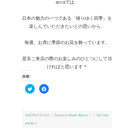
accaでは、
日本の魅力の一つである「移りゆく四季」を
楽しんでいただきたいとの思いから、
毎週、お席に季節のお花を飾っています。
是非ご来店の際のお楽しみのひとつにして頂
ければと思います＊
共有:
ク
F
リ
a
ッ
c
ク
e
し
b
て
o
T
o
w
k
2022年07月21日 ｜ Posted in
flower #acca
｜ ｜
No Com
i
で
t
共
t
有
ments »
e
す
r
る