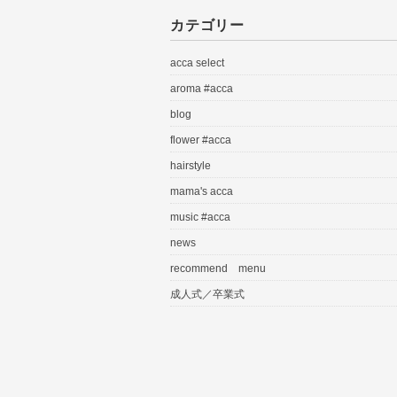
カテゴリー
acca select
aroma #acca
blog
flower #acca
hairstyle
mama's acca
music #acca
news
recommend menu
成人式／卒業式