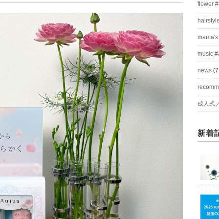
flower 
hairstyl
mama's
music #
news
(7
recom
成人式
新着