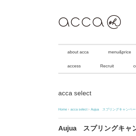
about acca
menu&price
access
Recruit
c
acca select
Home
›
acca select
›
Aujua スプリングキャンペ
Aujua スプリングキ