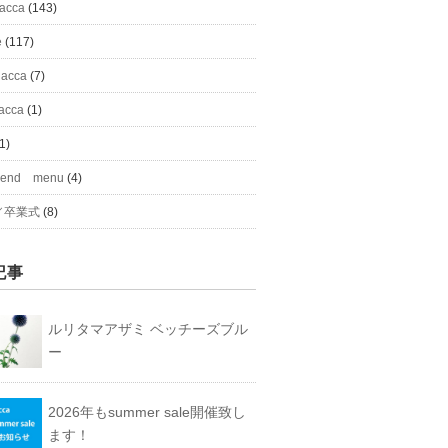
#acca
(143)
e
(117)
 acca
(7)
acca
(1)
1)
mend menu
(4)
／卒業式
(8)
記事
ルリタマアザミ ベッチーズブル
ー
2026年もsummer sale開催致し
ます！