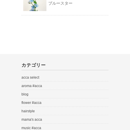
ブルースター
カテゴリー
acca select
aroma #acca
blog
flower #acca
hairstyle
mama's acca
music #acca