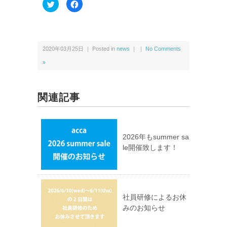
ク
F
リ
a
ッ
c
ク
e
し
b
て
o
T
o
w
k
2020年03月25日 ｜ Posted in
news
｜ ｜
No Comments
i
で
t
共
t
有
»
e
す
r
る
で
に
共
は
有
ク
関連記事
(新
リ
し
ッ
い
ク
ウ
し
ィ
て
ン
く
ド
だ
2026年もsummer sa
ウ
さ
le開催致します！
で
い
開
(新
き
し
ま
い
す)
ウ
ィ
ン
ド
ウ
社員研修によるお休
で
みのお知らせ
開
き
ま