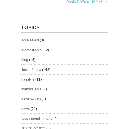
予約数制限のお知らせ ＞
TOPICS
acca select
(8)
aroma #acca
(12)
blog
(15)
flower #acca
(143)
hairstyle
(117)
mama's acca
(7)
music #acca
(1)
news
(71)
recommend menu
(4)
成人式／卒業式
(8)