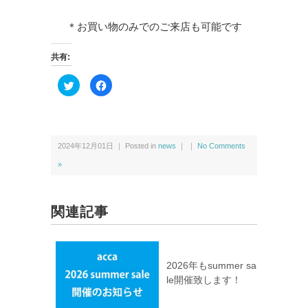
＊お買い物のみでのご来店も可能です
共有:
ク
F
リ
a
ッ
c
ク
e
し
b
て
o
T
o
w
k
2024年12月01日 ｜ Posted in
news
｜ ｜
No Comments
i
で
t
共
t
有
»
e
す
r
る
で
に
共
は
有
ク
関連記事
(新
リ
し
ッ
い
ク
ウ
し
ィ
て
ン
く
ド
だ
2026年もsummer sa
ウ
さ
le開催致します！
で
い
開
(新
き
し
ま
い