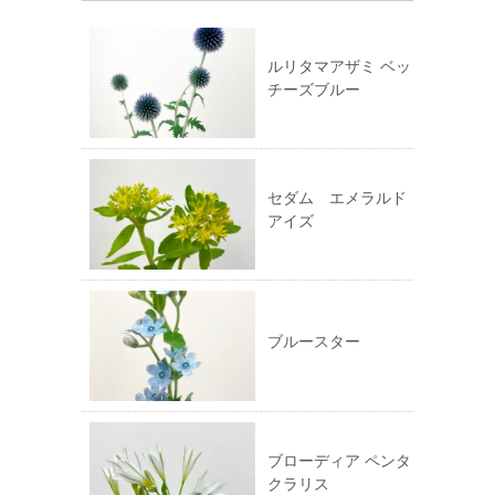
い
ク
ウ
し
ィ
て
ン
く
ド
だ
ルリタマアザミ ベッ
ウ
さ
チーズブルー
で
い
開
(新
き
し
ま
い
す)
ウ
ィ
ン
ド
ウ
セダム エメラルド
で
アイズ
開
き
ま
す)
ブルースター
ブローディア ペンタ
クラリス