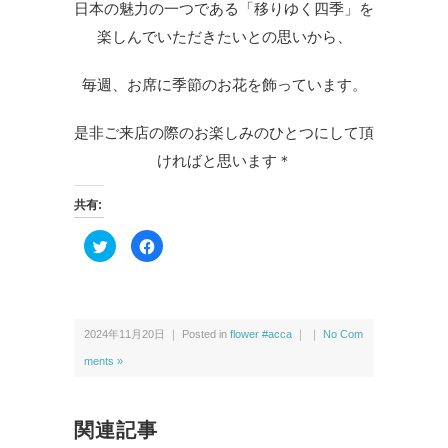
日本の魅力の一つである「移りゆく四季」を
楽しんでいただきたいとの思いから、
毎週、お席に季節のお花を飾っています。
是非ご来店の際のお楽しみのひとつにして頂
ければと思います＊
共有:
ク
F
リ
a
ッ
c
ク
e
し
b
て
o
T
o
w
k
2024年11月20日 ｜ Posted in
flower #acca
｜ ｜
No Com
i
で
t
共
t
有
ments »
e
す
r
る
で
に
共
は
有
ク
関連記事
(新
リ
し
ッ