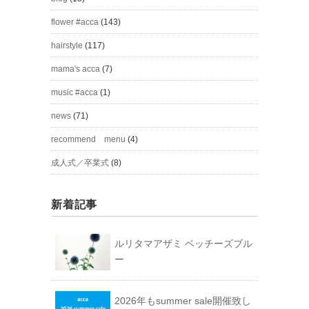
flower #acca
(143)
hairstyle
(117)
mama's acca
(7)
music #acca
(1)
news
(71)
recommend menu
(4)
成人式／卒業式
(8)
新着記事
ルリタマアザミ ベッチーズブル
ー
2026年もsummer sale開催致し