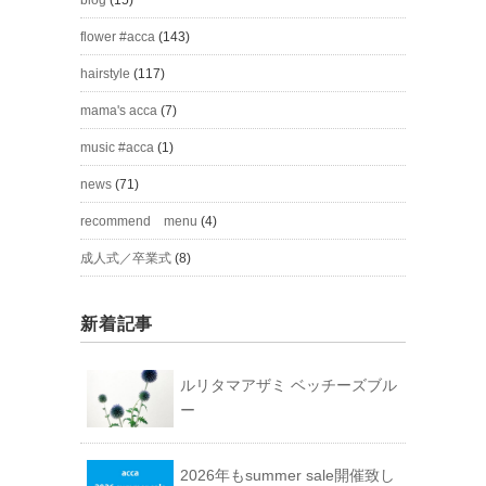
blog
(15)
flower #acca
(143)
hairstyle
(117)
mama's acca
(7)
music #acca
(1)
news
(71)
recommend menu
(4)
成人式／卒業式
(8)
新着記事
ルリタマアザミ ベッチーズブル
ー
2026年もsummer sale開催致し