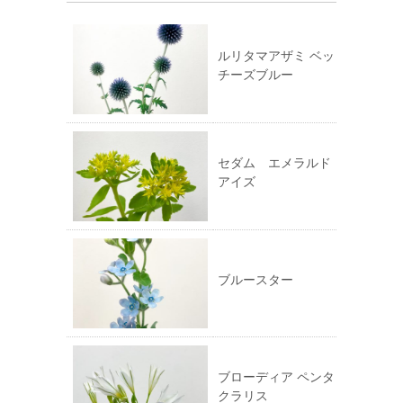
し
ッ
い
ク
ウ
し
ィ
て
ン
く
ド
だ
ルリタマアザミ ベッ
ウ
さ
チーズブルー
で
い
開
(新
き
し
ま
い
す)
ウ
ィ
ン
ド
ウ
セダム エメラルド
で
アイズ
開
き
ま
す)
ブルースター
ブローディア ペンタ
クラリス