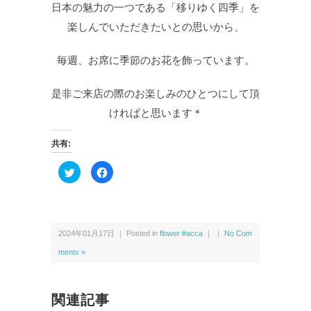
日本の魅力の一つである「移りゆく四季」を
楽しんでいただきたいとの思いから、
毎週、お席に季節のお花を飾っています。
是非ご来店の際のお楽しみのひとつにして頂
ければと思います＊
共有:
ク
F
リ
a
ッ
c
ク
e
し
b
て
o
T
o
w
k
2024年01月17日 ｜ Posted in
flower #acca
｜ ｜
No Com
i
で
t
共
t
有
ments »
e
す
r
る
で
に
共
は
有
ク
関連記事
(新
リ