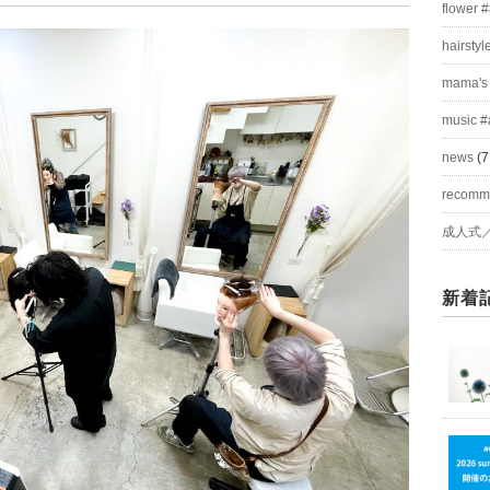
flower 
hairstyl
mama's
music #
news
(7
recom
成人式
新着