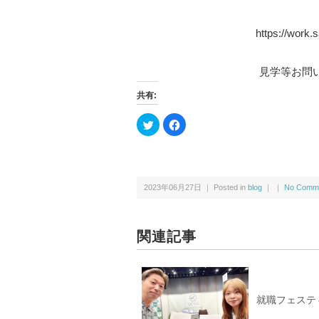
https://work
見学等お問
共有:
ク
F
リ
a
ッ
c
ク
e
し
b
て
o
T
o
w
k
2023年06月27日 ｜ Posted in
blog
｜ ｜
No Comme
i
で
t
共
t
有
e
す
r
る
で
に
関連記事
共
は
有
ク
(新
リ
し
ッ
い
ク
ウ
し
ィ
て
就職フェステ
ン
く
ド
だ
ウ
さ