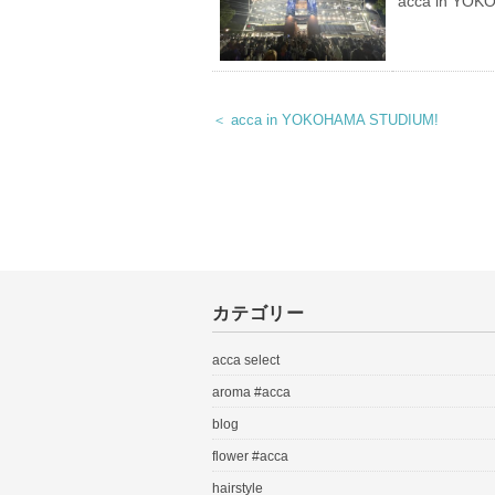
acca in YOK
＜ acca in YOKOHAMA STUDIUM!
カテゴリー
acca select
aroma #acca
blog
flower #acca
hairstyle