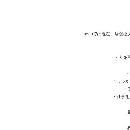
accaでは現在、店舗
・人を
・
・しっか
・
・仕事を
求