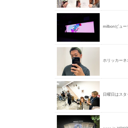
で
い
開
(新
き
し
ま
い
す)
ウ
ィ
ン
milbonビ
ド
ウ
で
開
き
ま
す)
ホリッカーネ
日曜日はスタ