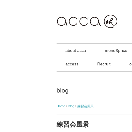
about acca
menu&price
access
Recruit
c
blog
Home
›
blog
›
練習会風景
練習会風景