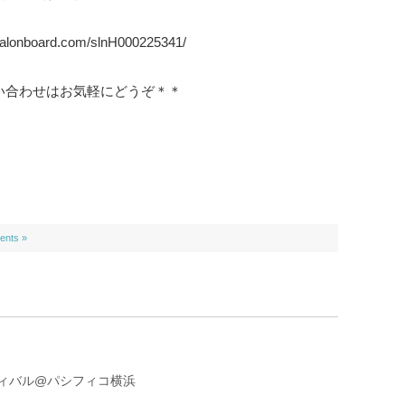
.salonboard.com/slnH000225341/
い合わせはお気軽にどうぞ＊＊
nts »
ィバル@パシフィコ横浜