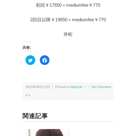
初回￥17650＋mediumfee￥770
2回目以降￥19650＋mediumfee￥770
井桁
共有:
ク
F
リ
a
ッ
c
ク
e
し
b
て
o
T
o
w
k
2023年06月12日 ｜ Posted in
hairstyle
｜ ｜
No Comment
i
で
t
共
t
有
s »
e
す
r
る
で
に
共
は
有
ク
関連記事
(新
リ
し
ッ
い
ク
ウ
し
ィ
て
ン
く