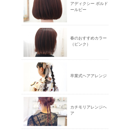
ド
だ
アディクシー ボルド
ウ
さ
ールビー
で
い
開
(新
き
し
ま
い
す)
ウ
ィ
ン
ド
ウ
春のおすすめカラー
で
（ピンク）
開
き
ま
す)
卒業式ヘアアレンジ
カチモリアレンジヘ
ア