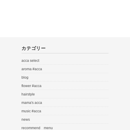
カテゴリー
acca select
aroma #acca
blog
flower #acca
hairstyle
mama's acca
music #acca
news
recommend menu