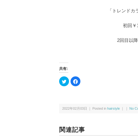
「トレンドカ
初回￥10
2回目以降￥1
共有:
ク
F
リ
a
ッ
c
ク
e
し
b
て
o
T
o
w
k
2022年02月03日 ｜ Posted in
hairstyle
｜ ｜
No C
i
で
t
共
t
有
e
す
r
る
で
に
関連記事
共
は
有
ク