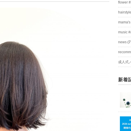
flower 
hairstyl
mama's
music #
news
(7
recom
成人式
新着