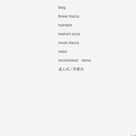
blog
flower #acca
hairstyle
mama's acca
music #acca
news
recommend menu
成人式／卒業式
©
a