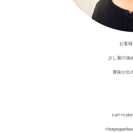
お客様
少し紫の強
黄味が出
cut++colo
<hotpepp