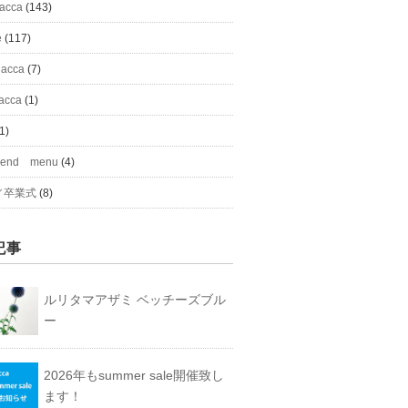
#acca
(143)
e
(117)
 acca
(7)
acca
(1)
1)
mend menu
(4)
／卒業式
(8)
記事
ルリタマアザミ ベッチーズブル
ー
2026年もsummer sale開催致し
ます！