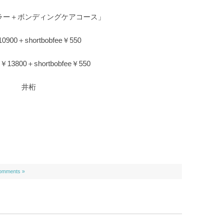
ラー＋ボンディングケアコース」
900＋shortbobfee￥550
3800＋shortbobfee￥550
井桁
omments »