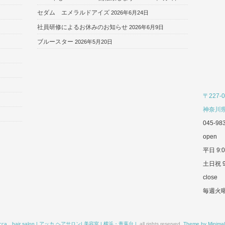
セダム エメラルドアイズ
2026年6月24日
社員研修によるお休みのお知らせ
2026年6月9日
ブルースター
2026年5月20日
〒227-0
神奈川県
045-98
open
平日 9:0
土日祝 9
close
毎週火
cca hair salon | アッカ ヘアサロン| 美容室 | 横浜・青葉台 |
. all rights reserved.
Theme by Minima