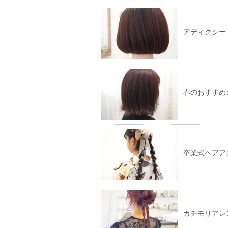
(新
リ
し
ッ
い
ク
ウ
し
ィ
て
アディクシー
ン
く
ド
だ
ウ
さ
で
い
開
(新
き
し
ま
い
す)
ウ
ィ
ン
春のおすすめ
ド
ウ
で
開
き
ま
す)
卒業式ヘアア
カチモリアレ