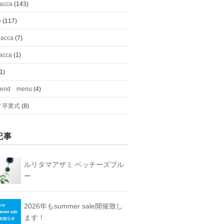
#acca
(143)
e
(117)
 acca
(7)
acca
(1)
1)
mend menu
(4)
／卒業式
(8)
記事
ルリタマアザミ ベッチーズブル
ー
2026年もsummer sale開催致し
ます！