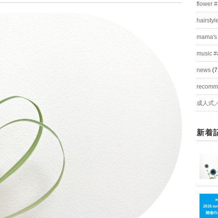
flower 
hairstyl
mama's
music #
news
(7
recom
成人式
新着