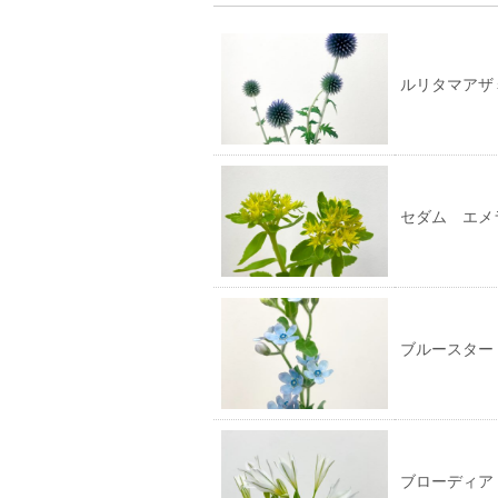
有
ク
(新
リ
し
ッ
い
ク
ウ
し
ィ
て
ルリタマアザ
ン
く
ド
だ
ウ
さ
で
い
開
(新
き
し
ま
い
す)
ウ
ィ
ン
セダム エメ
ド
ウ
で
開
き
ま
す)
ブルースター
ブローディア