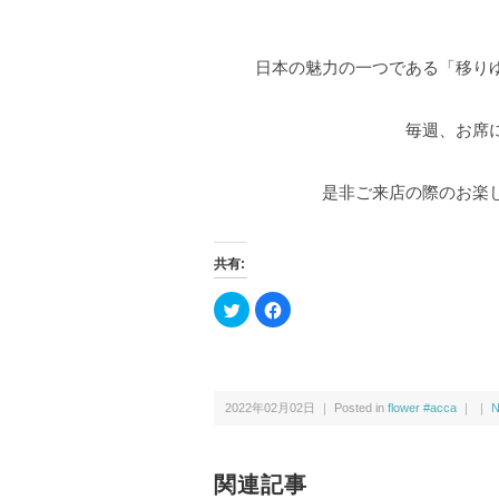
日本の魅力の一つである「移り
毎週、お席
是非ご来店の際のお楽
共有:
ク
F
リ
a
ッ
c
ク
e
し
b
て
o
T
o
w
k
2022年02月02日 ｜ Posted in
flower #acca
｜ ｜
N
i
で
t
共
t
有
e
す
r
る
で
に
関連記事
共
は