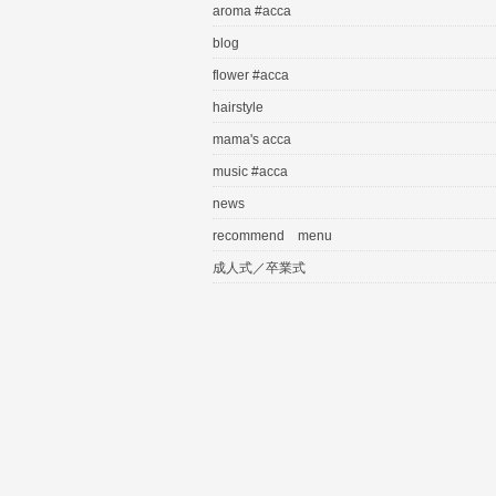
aroma #acca
blog
flower #acca
hairstyle
mama's acca
music #acca
news
recommend menu
成人式／卒業式