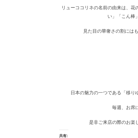
リューココリネの名前の由来は、花
い」「こん棒
見た目の華奢さの割にはも
日本の魅力の一つである「移り
毎週、お席
是非ご来店の際のお楽
共有: