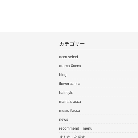
カテゴリー
acca select
aroma #acca
blog
flower #acca
hairstyle
mama's acca
music #acca
news
recommend menu
成人式／卒業式