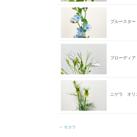
き
ま
す)
ブルースター
ブローディア
ニゲラ オリ
＜ モカラ