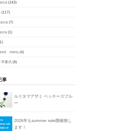
#acca
(143)
e
(117)
 acca
(7)
acca
(1)
1)
mend menu
(4)
／卒業式
(8)
記事
ルリタマアザミ ベッチーズブル
ー
2026年もsummer sale開催致し
ます！