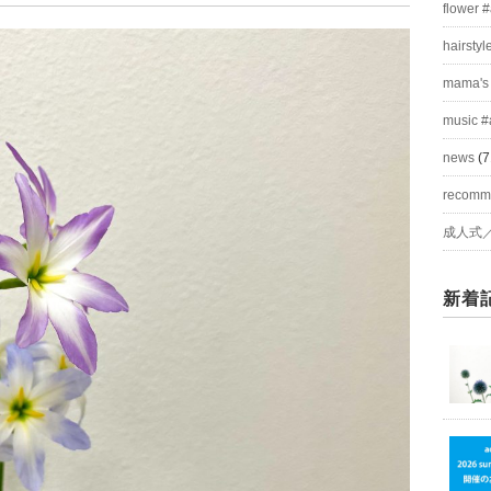
flower 
hairstyl
mama's
music #
news
(7
recom
成人式
新着