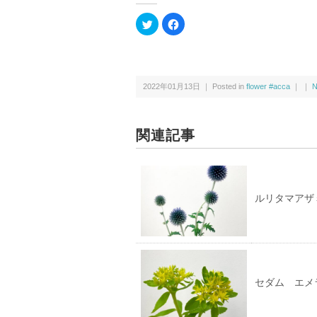
ク
F
リ
a
ッ
c
ク
e
し
b
て
o
T
o
w
k
2022年01月13日 ｜ Posted in
flower #acca
｜ ｜
N
i
で
t
共
t
有
e
す
r
る
で
に
関連記事
共
は
有
ク
(新
リ
し
ッ
い
ク
ウ
し
ィ
て
ルリタマアザ
ン
く
ド
だ
ウ
さ
で
い
開
(新
き
し
ま
い
す)
ウ
ィ
ン
セダム エメ
ド
ウ
で
開