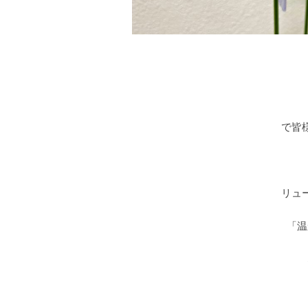
で皆
リュ
「温