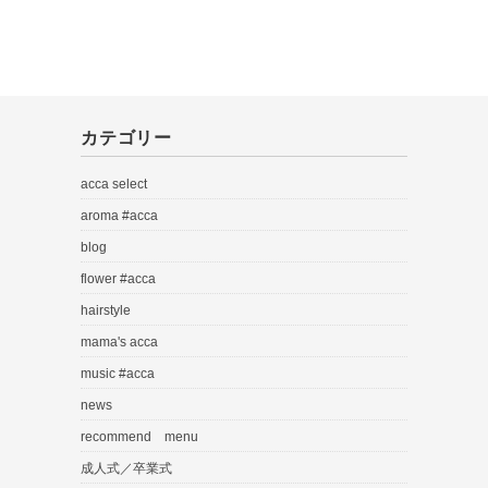
カテゴリー
acca select
aroma #acca
blog
flower #acca
hairstyle
mama's acca
music #acca
news
recommend menu
成人式／卒業式