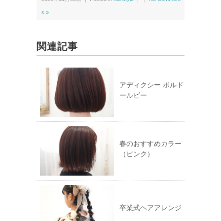
i
で
t
共
t
有
s »
e
す
r
る
で
に
共
は
有
ク
関連記事
(新
リ
し
ッ
い
ク
ウ
し
ィ
て
ン
く
ド
だ
アディクシー ボルド
ウ
さ
ールビー
で
い
開
(新
き
し
ま
い
す)
ウ
ィ
ン
ド
ウ
春のおすすめカラー
で
（ピンク）
開
き
ま
す)
卒業式ヘアアレンジ