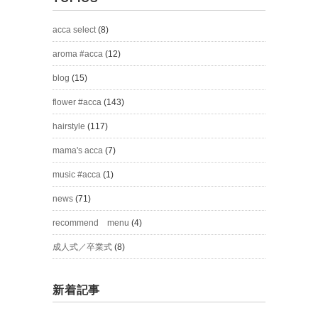
acca select
(8)
aroma #acca
(12)
blog
(15)
flower #acca
(143)
hairstyle
(117)
mama's acca
(7)
music #acca
(1)
news
(71)
recommend menu
(4)
成人式／卒業式
(8)
新着記事