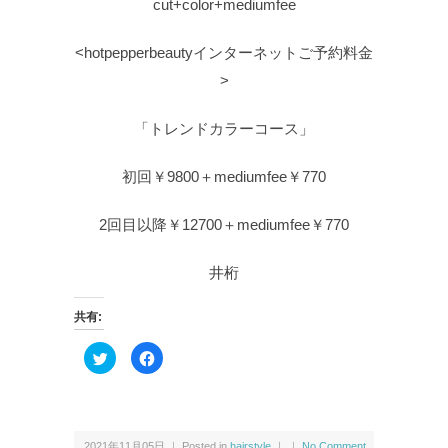
cut+color+mediumfee
<hotpepperbeautyインターネットご予約料金
>
「トレンドカラーコース」
初回￥9800＋mediumfee￥770
2回目以降￥12700＋mediumfee￥770
井桁
共有:
ク
F
リ
a
ッ
c
ク
e
し
b
て
o
T
o
w
k
2021年11月05日 ｜ Posted in
hairstyle
｜ ｜
No Comment