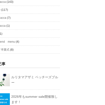
#acca
(143)
e
(117)
 acca
(7)
acca
(1)
1)
mend menu
(4)
／卒業式
(8)
記事
ルリタマアザミ ベッチーズブル
ー
2026年もsummer sale開催致し
ます！