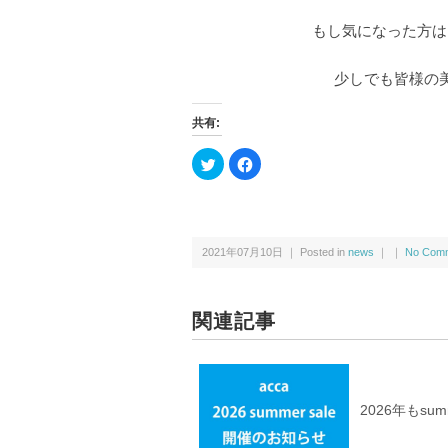
もし気になった方は
少しでも皆様の
共有:
ク
F
リ
a
ッ
c
ク
e
し
b
て
o
T
o
w
k
2021年07月10日 ｜ Posted in
news
｜ ｜
No Comm
i
で
t
共
t
有
e
す
r
る
で
に
関連記事
共
は
有
ク
(新
リ
し
ッ
い
ク
ウ
し
ィ
て
2026年もsu
ン
く
ド
だ
ウ
さ