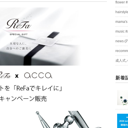
flower 
hairstyl
mama's
music #
news
(7
recom
成人式
新着