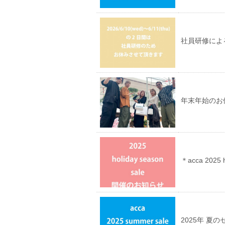
で
い
開
(新
き
し
ま
い
す)
ウ
ィ
ン
社員研修によ
ド
ウ
で
開
き
ま
す)
年末年始のお
＊acca 2025
2025年 夏