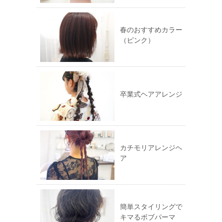
す)
ウ
ィ
ン
ド
ウ
春のおすすめカラー
で
（ピンク）
開
き
ま
す)
卒業式ヘアアレンジ
カチモリアレンジヘ
ア
簡単スタイリングで
キマるボブパーマ