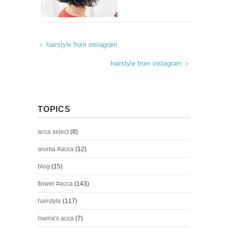
＜ hairstyle from instagram
hairstyle from instagram ＞
TOPICS
acca select
(8)
aroma #acca
(12)
blog
(15)
flower #acca
(143)
hairstyle
(117)
mama's acca
(7)