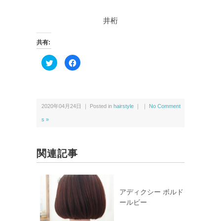
井桁
共有:
ク
F
リ
a
ッ
c
ク
e
し
b
て
o
T
o
w
k
2020年04月24日 ｜ Posted in
hairstyle
｜ ｜
No Comment
i
で
t
共
t
有
s »
e
す
r
る
で
に
共
は
有
ク
関連記事
(新
リ
し
ッ
い
ク
ウ
し
ィ
て
ン
く
ド
だ
アディクシー ボルド
ウ
さ
ールビー
で
い
開
(新
き
し
ま
い