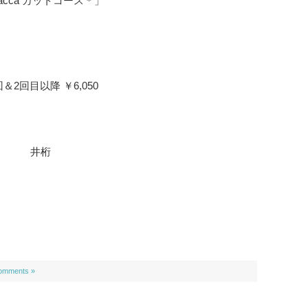
acca カットコース＊
」
＆2回目以降 ￥6,050
井桁
omments »