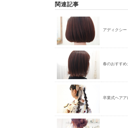
で
に
関連記事
共
は
有
ク
(新
リ
し
ッ
い
ク
ウ
し
ィ
て
アディクシー
ン
く
ド
だ
ウ
さ
で
い
開
(新
き
し
ま
い
す)
ウ
ィ
ン
春のおすすめ
ド
ウ
で
開
き
ま
す)
卒業式ヘアア