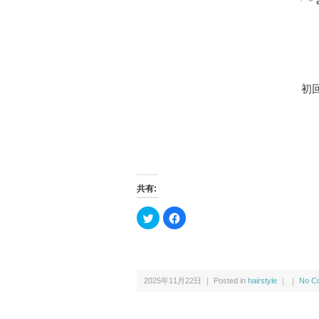
「
＊
初回
共有:
ク
F
リ
a
ッ
c
ク
e
し
b
て
o
T
o
w
k
2025年11月22日 ｜ Posted in
hairstyle
｜ ｜
No C
i
で
t
共
t
有
e
す
r
る