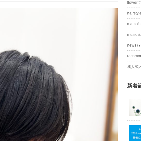
flower 
hairstyl
mama's
music #
news
(7
recom
成人式
新着