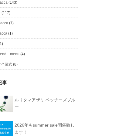
#acca
(143)
e
(117)
 acca
(7)
acca
(1)
1)
mend menu
(4)
／卒業式
(8)
記事
ルリタマアザミ ベッチーズブル
ー
2026年もsummer sale開催致し
ます！