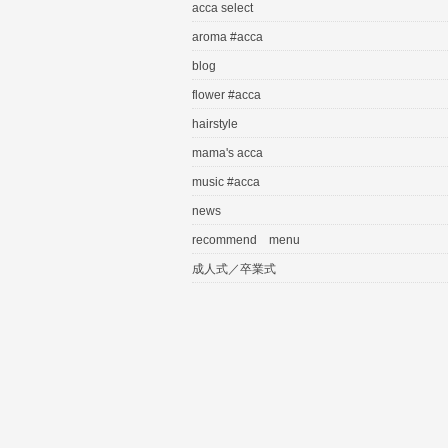
acca select
aroma #acca
blog
flower #acca
hairstyle
mama's acca
music #acca
news
recommend menu
成人式／卒業式