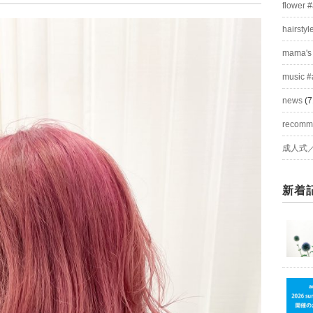
flower 
hairstyl
mama's
music #
news
(7
recom
成人式
新着