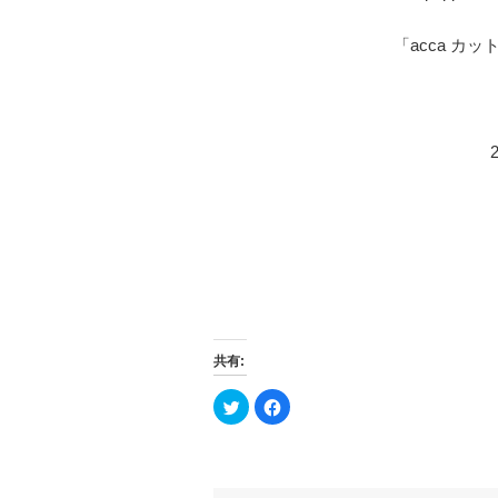
「
acca カ
共有:
ク
F
リ
a
ッ
c
ク
e
し
b
て
o
T
o
w
k