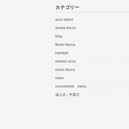
カテゴリー
acca select
aroma #acca
blog
flower #acca
hairstyle
mama's acca
music #acca
news
recommend menu
成人式／卒業式