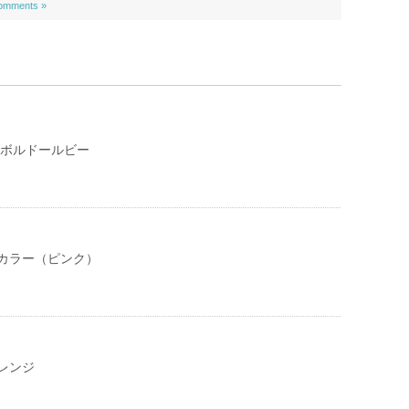
omments »
 ボルドールビー
カラー（ピンク）
レンジ