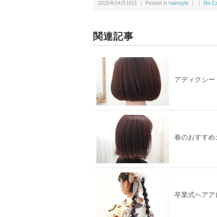
2025年04月16日 ｜ Posted in
hairstyle
｜ ｜
No C
i
で
t
共
t
有
e
す
r
る
で
に
関連記事
共
は
有
ク
(新
リ
し
ッ
い
ク
ウ
し
ィ
て
アディクシー
ン
く
ド
だ
ウ
さ
で
い
開
(新
き
し
ま
い
す)
ウ
ィ
ン
春のおすすめ
ド
ウ
で
開
き
ま
す)
卒業式ヘアア