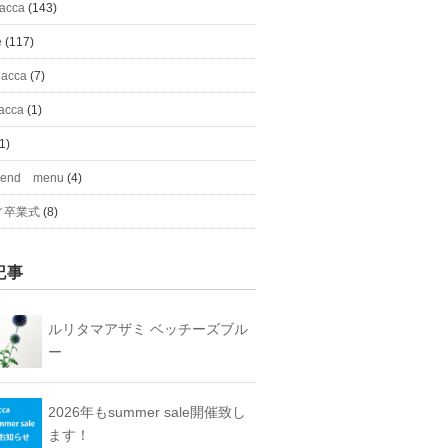
#acca
(143)
e
(117)
 acca
(7)
acca
(1)
1)
mend menu
(4)
／卒業式
(8)
記事
ルリタマアザミ ベッチーズブル
ー
2026年もsummer sale開催致し
ます！