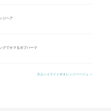
ンジヘア
ングでキマるボブパーマ
大人ハイライト＠オレンジベージュ ＞