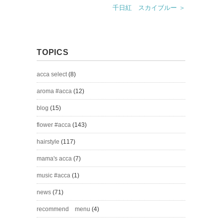
千日紅 スカイブルー ＞
TOPICS
acca select
(8)
aroma #acca
(12)
blog
(15)
flower #acca
(143)
hairstyle
(117)
mama's acca
(7)
music #acca
(1)
news
(71)
recommend menu
(4)