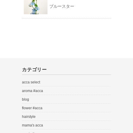
ブルースター
カテゴリー
acca select
aroma #acca
blog
flower #acca
hairstyle
mama's acca