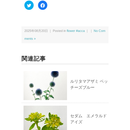
ク
F
リ
a
ッ
c
ク
e
し
b
て
o
T
o
w
k
2025年08月20日 ｜ Posted in
flower #acca
｜ ｜
No Com
i
で
t
共
t
有
ments »
e
す
r
る
で
に
共
は
有
ク
関連記事
(新
リ
し
ッ
い
ク
ウ
し
ィ
て
ン
く
ド
だ
ルリタマアザミ ベッ
ウ
さ
チーズブルー
で
い
開
(新
き
し
ま
い
す)
ウ
ィ
ン
ド
ウ
セダム エメラルド
で
アイズ
開
き
ま